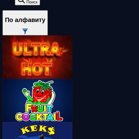
Поиск
По алфавиту