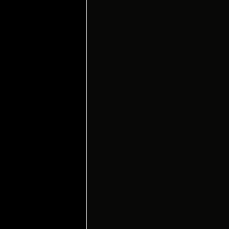
Football