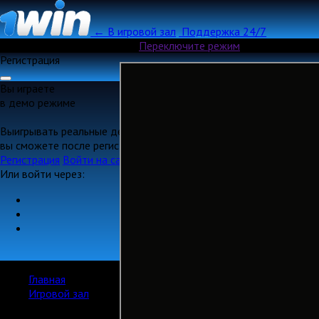
← В игровой зал
Поддержка 24/7
Вы играете в демо-режиме.
Переключите режим
и выигрывайте 
Регистрация
Вы играете
в демо режиме
Выигрывать реальные деньги
вы сможете после регистрации.
Регистрация
Войти на сайт
Или войти через:
Главная
Игровой зал
Football