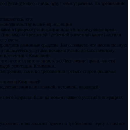
го Дублирующего счета, будут вами утрачены. По требованию
глашаетесь, что:
 законодательству вашей юрисдикции.
вами в процессе регистрации и/или в последующее время,
 (именам) на кредитной / дебетной расчетной карте (-ах) или
его счета.
проиграть денежные средства. Вы осознаете, что несете полную
что пользуетесь услугами исключительно по собственному
бо претензии к Компании.
что несете ответственность за обеспечение правильности
 ущерб репутации Компании.
смотрению, так и по требованию третьих сторон (включая
граничена Компанией.
предоставления вами ложной, неточной, вводящей
етнего возраста. Если на момент вашего участия в операциях
утрачены, и вы должны будете по требованию вернуть нам все