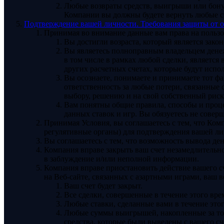
Любые возвраты средств, выигрыши или бону
Компании вы должны будете вернуть любые с
Подтверждение вашей личности. Требования защиты от 
Принимая во внимание данные вам права на пользова
Вы достигли возраста, который является зако
Вы являетесь полноправным владельцем денеж
в том числе в рамках любой сделки, является 
других расчетных счетах, которые будут испол
Вы осознаете, понимаете и принимаете тот фа
ответственность за любые потери, связанные 
выбору, решению и на свой собственный риск
Вам понятны общие правила, способы и проце
данных ставок и игр. Вы обязуетесь не совер
Принимая Условия, вы соглашаетесь с тем, что Ком
регулятивные органы) для подтверждения вашей ли
Вы соглашаетесь с тем, что возможность вывода де
Компания вправе закрыть ваш счет незамедлительно
в заблуждение и/или неполной информации.
Компания вправе приостановить действие вашего сч
на Веб-сайте, связанных с азартными играми, ваш в
Ваш счет будет закрыт.
Все сделки, совершенные в течение этого вре
Любые ставки, сделанные вами в течение этог
Любые суммы выигрышей, накопленные за тот 
средства, которые были выведены с вашего сч