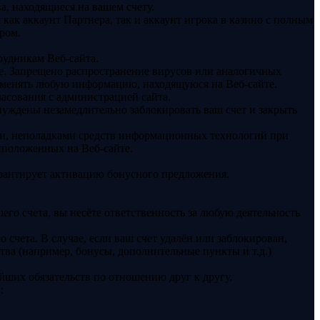
а, находящиеся на вашем счету.
ак аккаунт Партнера, так и аккаунт игрока в казино с полным
ром.
рудникам Веб-сайта.
ме. Запрещено распространение вирусов или аналогичных
зменять любую информацию, находящуюся на Веб-сайте.
асования с администрацией сайта.
нуждены незамедлительно заблокировать ваш счет и закрыть
ами, неполадками средств информационных технологий при
сположенных на Веб-сайте.
арантирует активацию бонусного предложения.
го счета, вы несёте ответственность за любую деятельность
счета. В случае, если ваш счет удалён или заблокирован,
тва (например, бонусы, дополнительные пункты и т.д.)
йших обязательств по отношению друг к другу.
: