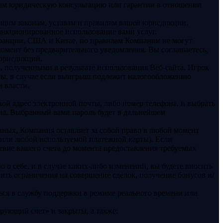
 вам юридическую консультацию или гарантии в отношении
ующим законам, уставам и правилам вашей юрисдикции.
санкционированное использование вами услуг.
Франции, США и Китае, по правилам Компании не могут
омент без предварительного уведомления. Вы соглашаетесь,
 юрисдикций.
, полученными в результате использования Веб-сайта. Игрок
аны, в случае если выигрыш подлежит налогообложению
 власти.
свой адрес электронной почты, либо номер телефона, и выбрать
она. Выбранный вами пароль будет в дальнейшем
ных, Компания оставляет за собой право в любой момент
 / или любой используемой платежной карты). Если
вие вашего счета до момента предоставления требуемых
о себе, и в случае каких-либо изменений, вы будете вносить
ть ограничения на совершение сделок, получение бонусов и/
ться в службу поддержки в режиме реального времени или
ирующий счет» и закрыты, а также: