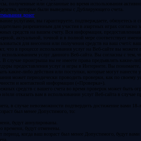
сы, полученные или сделанные во время использования активно
редства, которые были выведены с Дублирующего счета.
отмывания денег
ние услугами, вы гарантируете, подтверждаете, обязуетесь и со
нодательно разрешенным для участия в азартных играх согласно
ных средств на вашем счету. Вся информация, предоставленная 
верной, актуальной, точной и в полной мере соответствует имени
ьзоваться для внесения или получения средств на ваш счет/c ваш
кт, что в процессе использования услуг на Веб-сайте вы можете 
с использованием услуг данного Веб-сайта. Вы согласны с тем, 
. В случае проигрыша вы не имеете права предъявлять какие-ли
дуры предоставления услуг и игры в Интернете. Вы понимаете, 
шать какие-либо действия или поступки, которые могут нанести
пания может периодически проводить проверки, как по своему у
чности и контактной информации («Проверка»).
нежных средств с вашего счета во время проверок может быть о
 и/или отказать вам в использовании услуг Веб-сайта в случае 
ета, в случае невозможности подтвердить достижение вами 18-л
озраст был менее Допустимого, то:
мени, будут аннулированы.
о времени, будут отменены.
период, когда ваш возраст был менее Допустимого, будут вами 
ета.