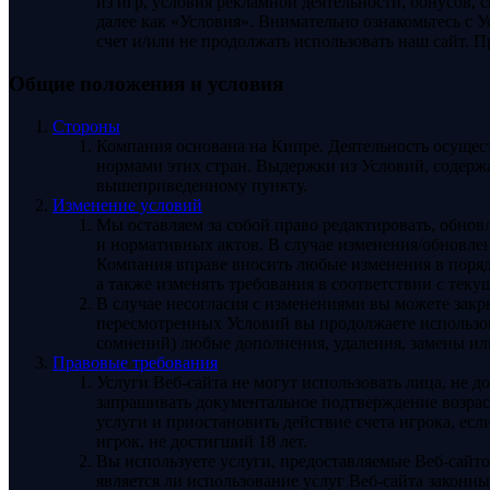
из игр, условия рекламной деятельности, бонусов,
далее как «Условия». Внимательно ознакомьтесь с 
счет и/или не продолжать использовать наш сайт. П
Общие положения и условия
Стороны
Компания основана на Кипре. Деятельность осущес
нормами этих стран. Выдержки из Условий, содержа
вышеприведенному пункту.
Изменение условий
Мы оставляем за собой право редактировать, обнов
и нормативных актов. В случае изменения/обновлен
Компания вправе вносить любые изменения в порядо
а также изменять требования в соответствии с тек
В случае несогласия с изменениями вы можете закр
пересмотренных Условий вы продолжаете использова
сомнений) любые дополнения, удаления, замены ил
Правовые требования
Услуги Веб-сайта не могут использовать лица, не 
запрашивать документальное подтверждение возраст
услуги и приостановить действие счета игрока, есл
игрок, не достигший 18 лет.
Вы используете услуги, предоставляемые Веб-сайто
является ли использование услуг Веб-сайта закон