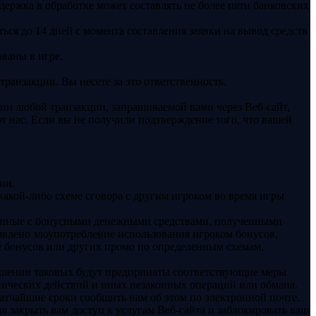
ержка в обработке может составлять не более пяти банковских
ся до 14 дней с момента составления заявки на вывод средств
ваны в игре.
ранзакции. Вы несете за это ответственность.
ии любой транзакции, запрашиваемой вами через Веб-сайт,
от нас. Если вы не получили подтверждение того, что вашей
ии.
какой-либо схеме сговора с другим игроком во время игры
занные с бонусными денежными средствами, полученными
ыявлено злоупотребление использования игроком бонусов,
е бонусов или других промо по определенным схемам,
ношении таковых будут предприняты соответствующие меры.
нических действий и иных незаконных операций или обмана.
ратчайшие сроки сообщить нам об этом по электронной почте.
 закрыть вам доступ к услугам Веб-сайта и заблокировать ваш