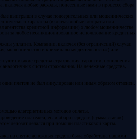
ва, включая любые расходы, понесенные нами в процессе сбора
 любые выигрыши в случае подозрительных или мошеннических
ннического характера (включая любые возвраты или
ая агентства кредитной информации) о любом мошенничестве
ности за любое несанкционированное использование кредитных
лжны уплатить Компании, включая (без ограничений) случаи
вия, мошенничество и криминальная деятельность») или
йствуют никакие средства страхования, гарантии, пополнения
х аналогичных систем страхования. На денежные средства,
и один платеж не был аннулирован или иным образом отменен.
 помощью альтернативных методов оплаты.
проведение платежей, если оборот средств (сумма ставок)
 этом депозит делался при помощи пластиковой карты.
аявка на снятие денежных средств была обработана нашими