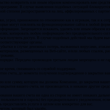
льство возвратить или иным образом компенсировать вам средств
рограмме. В случае выявления подобных ситуаций блокируется к
вной степени распространяется на лиц, аффилированных с партне
и, угроз, принижения по отношению как к игрокам, так и к сот
оторые могут повлиять на функционирование сайта в любой фор
нформации. Запрещается искажать, удалять или иным образом и
целях, копировать любую информацию без предварительного согл
ться получить доступ. В случае подобных действий мы будем вы
 соответствующие органы.
т убытки в случае денежных потерь, вызванных вирусами, атак
материалов, размещенных на Веб-сайте, и/или любых ссылок, ра
гроками.
орядке. Передача промокодов третьим лицам запрещена и не г
ое время, связавшись со службой поддержки.
тии счета, до момента получения подтверждения о закрытии ваше
ию или сумму, которую вы должны Компании, до закрытия вашего 
акрытия вашего счета, не производится, и никакие другие средс
ования вашего счета ни одна из сторон не имеет никаких дальне
 пользователя и пароль) без предварительного уведомления, если
 предоставлять услуги в целом или конкретно для вас.
счетом, который был удалён.