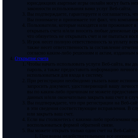
юрисдикциях азартные игры онлайн могут быть нез
законности использования вами услуг Веб-сайта.
Вы подтверждаете, гарантируете и соглашаетесь, ч
Вы понимаете и принимаете тот факт, что компания
Пользователи, которые находятся или проживают в
открывать счета и/или вносить любые денежные ср
что обязуетесь не открывать счет и не пытаться во
Игрок несет полную ответственность за уплату все
также несет ответственность за составление отче
согласно каким-либо решениям и актам, изданным
Открытие счета
Чтобы начать использовать услуги Веб-сайта, вы до
пароль, а также предоставить информацию личного 
использоваться для входа в систему.
При регистрации необходимо указать ваше истинно
запросить документ, удостоверяющий вашу личность
вы по каким-либо причинам не можете предоставит
данных и/или окончательно закрыть ваш счет в слу
Вы подтверждаете, что при регистрации на Веб-сай
в эти сведения соответствующие исправления. В с
или закрыть ваш счет.
Если вы столкнетесь с какими-либо проблемами при
воспользоваться формой обратной связи.
Вы можете открыть только один счет на Веб-Сайте.
Признаны недействительными все операции, 