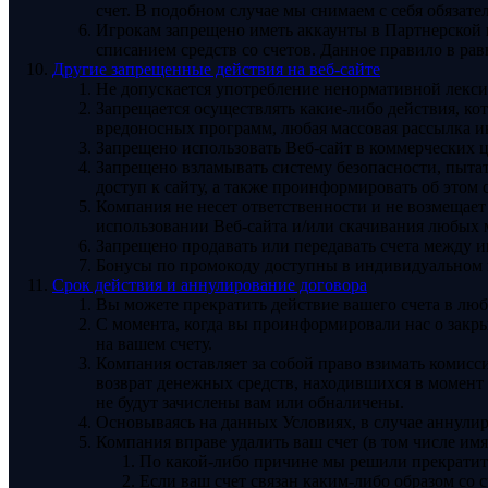
счет. В подобном случае мы снимаем с себя обязате
Игрокам запрещено иметь аккаунты в Партнерской п
списанием средств со счетов. Данное правило в ра
Другие запрещенные действия на веб-сайте
Не допускается употребление ненормативной лексик
Запрещается осуществлять какие-либо действия, к
вредоносных программ, любая массовая рассылка и
Запрещено использовать Веб-сайт в коммерческих 
Запрещено взламывать систему безопасности, пыта
доступ к сайту, а также проинформировать об этом
Компания не несет ответственности и не возмещае
использовании Веб-сайта и/или скачивания любых 
Запрещено продавать или передавать счета между и
Бонусы по промокоду доступны в индивидуальном п
Срок действия и аннулирование договора
Вы можете прекратить действие вашего счета в люб
С момента, когда вы проинформировали нас о закры
на вашем счету.
Компания оставляет за собой право взимать комисс
возврат денежных средств, находившихся в момент з
не будут зачислены вам или обналичены.
Основываясь на данных Условиях, в случае аннулир
Компания вправе удалить ваш счет (в том числе имя
По какой-либо причине мы решили прекратить
Если ваш счет связан каким-либо образом со 