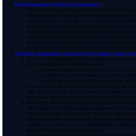
Имя пользователя, пароль и безопасность
После открытия счета ваше имя пользователя и па
пароль, нажав на кнопку «Восстановить пароль» по
После открытия счета вы несете полную ответствен
на вашем счету и за все убытки на вашем счету, по
В случае несанкционированного доступа к вашему 
предоставить доказательства такого несанкциониро
вами в результате неправильного использования ва
были ли они авторизованы вами или без вашего вед
Депозиты, размещение денег на счету и вывод денег со с
Для того чтобы принять участие в азартных играх 
Вы подтверждаете и обязуетесь, что:
Денежные средства, которые вы вносите на в
Вы обязуетесь не отказываться от ранее пров
платежа третьей стороной во избежание любо
Игроку необходимо вносить денежные средства на св
лиц, то есть друзей, родственников, партнеров и/и
денежных средств законному владельцу, будут покр
Вы имеете право использовать только один телефо
Запрещено брать любые формы кредитов от операто
нарушении этого правила ваш счет будет заблокиро
Мы имеем право использовать сторонние организац
только в том случае, если постановления и услови
постановлениям настоящих Условий.
Вы обязуетесь не отказываться от проведенных ран