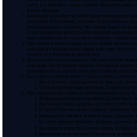
счету, и в любом из таких случаев обязуетесь вер
ваших вкладов.
Компания оставляет за собой право блокировать в
денежных пополнений, включая использование укр
аннулирования платежей). Мы имеем право проинф
с платежами или иной противоправной деятельност
карт, независимо от того, было заявлено о краже кр
Мы можем в любое время зачесть любой положитель
повторного выставления ставок или пари, согласно
пункту 16 («Ошибки и недочеты»).
Вы осознаете и соглашаетесь, что ваш счет не явля
или иные инструменты защиты со стороны систем ст
размещенные на вашем счету, проценты не начисля
Вы можете в любой момент подать запрос о выводе д
Все платежи, переведенные на ваш счет, был
Любые проверочные действия, упомянутые в 
При оформлении заявки на обналичивание средств
Информация в вашем профиле должна быть за
Вы можете снять средства со своего счета тол
Если система не сможет вернуть денежные ср
Компания оставляет за собой право удержать 
по счету меньше тройного размера депозита.
Вы можете вывести со счета сумму не более 14
Компания не несет ответственности за любые 