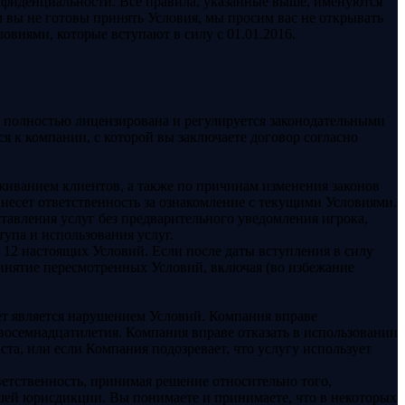
онфиденциальности. Все правила, указанные выше, именуются
м вы не готовы принять Условия, мы просим вас не открывать
ловиями, которые вступают в силу с 01.01.2016.
, полностью лицензирована и регулируется законодательными
 к компании, с которой вы заключаете договор согласно
уживанием клиентов, а также по причинам изменения законов
 несет ответственность за ознакомление с текущими Условиями.
тавления услуг без предварительного уведомления игрока,
тупа и использования услуг.
 12 настоящих Условий. Если после даты вступления в силу
ринятие пересмотренных Условий, включая (во избежание
лет является нарушением Условий. Компания вправе
 восемнадцатилетия. Компания вправе отказать в использовании
ста, или если Компания подозревает, что услугу использует
ветственность, принимая решение относительно того,
ашей юрисдикции. Вы понимаете и принимаете, что в некоторых