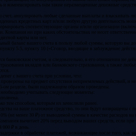
нуть и компенсировать нам такие неразмещенные денежные средст
аш счет, аннулировать любые сделанные выплаты и взыскивать
аденных кредитных карт и/или любую другую деятельность моше
ормировать соответствующие органы и/или организации (включ
и. Компания ни при каких обстоятельствах не несет ответствен
едитной карты или нет.
ный баланс вашего счета в пользу любой суммы, которую вы до
 пункту 5.5, пункту 10 («Сговор, вводящие в заблуждение дейст
ется банковским счетом, и следовательно, в его отношении не де
рахования вкладов или банковского страхования, а также любы
ются.
енег с вашего счета при условии, что:
и проверены на предмет отсутствия неприемлемых действий, и н
6-ом разделе, были надлежащим образом проведены.
, необходимо учитывать следующие моменты:
полнена.
ько тем способом, которым их зачислили ранее.
едства на ваше платежное средство, то они будут возвращены с
10% (не менее 30 ₽) от выводимой суммы в качестве расходов на 
 Компания вычитает 20% перед выводом ваших средств, если при
 000 ₽ в день.
задержки в обработке платежей, возникающие после того, как з