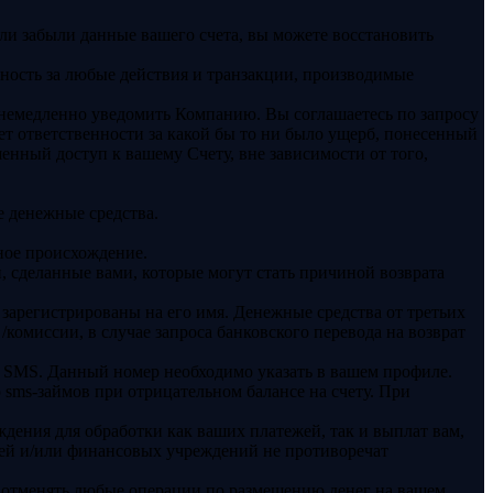
ли забыли данные вашего счета, вы можете восстановить
нность за любые действия и транзакции, производимые
 немедленно уведомить Компанию. Вы соглашаетесь по запросу
ет ответственности за какой бы то ни было ущерб, понесенный
енный доступ к вашему Счету, вне зависимости от того,
е денежные средства.
ное происхождение.
, сделанные вами, которые могут стать причиной возврата
 зарегистрированы на его имя. Денежные средства от третьих
/комиссии, в случае запроса банковского перевода на возврат
х SMS. Данный номер необходимо указать в вашем профиле.
sms-займов при отрицательном балансе на счету. При
ения для обработки как ваших платежей, так и выплат вам,
ежей и/или финансовых учреждений не противоречат
не отменять любые операции по размещению денег на вашем