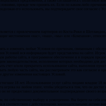
 специальных предложений, а также соглашаетесь с политикой к
Условиями, прежде чем принять их. Если по каким-либо причина
родолжая его использовать, вы подтверждаете свое согласие с Ус
твляется с привлечением партнеров из Коста-Рики и Шотландии
щие местоимения «нас», «наш», «мы» или «Компания», относятся
лять и изменять любые Условия по причинам, связанным с обсл
ия Условий вся информация будет представлена на сайте. Игрок
к работы сайта, в программное обеспечение и в порядок предос
ущим законодательством, исполнение которых необходимо для дос
ыть счет и/или прекратить использование сайта, выполнив пункт
ть любую часть сайта, мы рассматриваем это как согласие и п
и другие изменения настоящих Условий.
достигшие 18 лет. Использование услуг сайта лицами младше 18 
а игрока на любом этапе, чтобы убедиться в том, что он достиг
и он не предоставил документальное подтверждение своего возра
м, по собственному выбору и усмотрению. Вы берете на себя от
ным в соответствии с действующими законодательными актами в