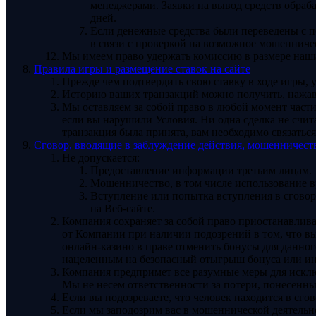
менеджерами. Заявки на вывод средств обраб
дней.
Если денежные средства были переведены с п
в связи с проверкой на возможное мошенниче
Мы имеем право удержать комиссию в размере наших
Правила игры и размещение ставок на сайте
Прежде чем подтвердить свою ставку в ходе игры, 
Историю ваших транзакций можно получить, нажав 
Мы оставляем за собой право в любой момент части
если вы нарушили Условия. Ни одна сделка не счит
транзакция была принята, вам необходимо связатьс
Сговор, вводящие в заблуждение действия, мошенничест
Не допускается:
Предоставление информации третьим лицам.
Мошенничество, в том числе использование 
Вступление или попытка вступления в сговор,
на Веб-сайте.
Компания сохраняет за собой право приостанавли
от Компании при наличии подозрений в том, что вы
онлайн-казино в праве отменить бонусы для данног
нацеленным на безопасный отыгрыш бонуса или ино
Компания предпримет все разумные меры для исклю
Мы не несем ответственности за потери, понесенн
Если вы подозреваете, что человек находится в сг
Если мы заподозрим вас в мошеннической деятельно