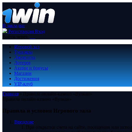
В закладки
Регистрация
Вход
Войти через:
Игровой зал
Турниры
Джекпоты
Лотерея
Акции и бонусы
Магазин
Достижения
VIP-клуб
Главная
»
Правила онлайн-казино «Вулкан»
Правила онлайн-казино «Вулкан»
Правила и условия Игрового зала
Введение
При открытии счета на сайте, посещении или испол