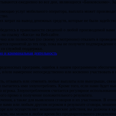
атываются ежедневно во все дни, являющиеся «Банковскими». Зад
омощью услуг мобильного оператора, выплата может производить
ство.
 затрат на вывод денежных средств, которые не были задейство
убедитесь в правильности сведений о любой производимой вами т
на ссылку «Касса» на Веб-сайте.
чно или полностью (по своему усмотрению) отказать в проведен
ается принятой до тех пор, пока вы не получите подтверждение 
я со службой поддержки.
во и криминальная деятельность
вредоносных программ, ошибок в нашем программном обеспечен
 и/или намерение непосредственно или косвенно участвовать в 
вать, отзывать или отменять любые выплаты или выигрыши, свя
 пытаетесь ими злоупотреблять. Кроме того, если нами будет в
о игрока. Злоупотреблением считается регулярное использовани
го промо и получение положительного результата.
чения, а также для выявления сговоров и их участников. В от
ые вами или любым другим игроком в результате сговора, мошен
оворе или осуществляет мошеннические действия, вы должны в к
сти, мы можем в любое время без предварительного уведомления