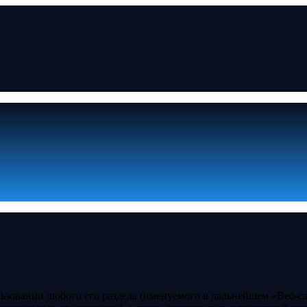
ьзовании любого его раздела (именуемого в дальнейшем «Веб-са