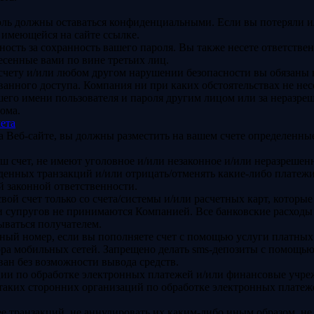
роль должны оставаться конфиденциальными. Если вы потеряли и
 имеющейся на сайте ссылке.
ность за сохранность вашего пароля. Вы также несете ответстве
несенные вами по вине третьих лиц.
счету и/или любом другом нарушении безопасности вы обязаны
ванного доступа. Компания ни при каких обстоятельствах не нес
шего имени пользователя и пароля другим лицом или за неразреш
ома.
чета
на Веб-сайте, вы должны разместить на вашем счете определенны
аш счет, не имеют уголовное и/или незаконное и/или неразрешен
еденных транзакций и/или отрицать/отменять какие-либо платежи
й законной ответственности.
ой счет только со счета/системы и/или расчетных карт, которые
ли супругов не принимаются Компанией. Все банковские расходы 
ываться получателем.
нный номер, если вы пополняете счет с помощью услуги платны
ра мобильных сетей. Запрещено делать sms-депозиты с помощью 
ван без возможности вывода средств.
ии по обработке электронных платежей и/или финансовые учрежд
я таких сторонних организаций по обработке электронных плат
ее транзакций, не аннулировать их каким-либо иным образом, 