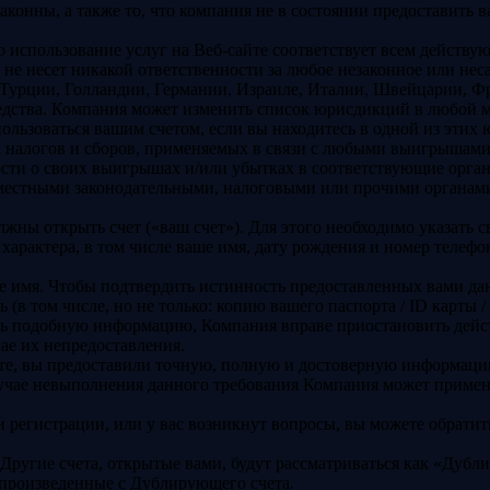
аконны, а также то, что компания не в состоянии предоставить
то использование услуг на Веб-сайте соответствует всем действ
 не несет никакой ответственности за любое незаконное или не
 Турции, Голландии, Германии, Израиле, Италии, Швейцарии, 
едства. Компания может изменить список юрисдикций в любой м
спользоваться вашим счетом, если вы находитесь в одной из этих
х налогов и сборов, применяемых в связи с любыми выигрышами
тности о своих выигрышах и/или убытках в соответствующие орг
 местными законодательными, налоговыми или прочими органами
лжны открыть счет («ваш счет»). Для этого необходимо указать 
характера, в том числе ваше имя, дату рождения и номер телеф
е имя. Чтобы подтвердить истинность предоставленных вами дан
 (в том числе, но не только: копию вашего паспорта / ID карты
ь подобную информацию, Компания вправе приостановить дейст
чае их непредоставления.
те, вы предоставили точную, полную и достоверную информацию 
лучае невыполнения данного требования Компания может примени
 регистрации, или у вас возникнут вопросы, вы можете обрати
 Другие счета, открытые вами, будут рассматриваться как «Дубл
произведенные с Дублирующего счета.