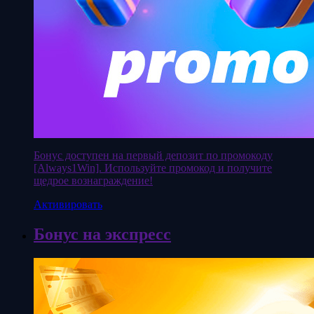
Бонус доступен на первый депозит по промокоду
[Always1Win]. Используйте промокод и получите
щедрое вознаграждение!
Активировать
Бонус на экспресс