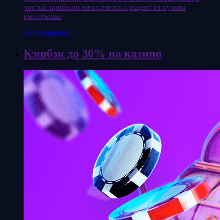
чистой прибыли начисляется процент от суммы
выигрыша.
Активировать
Кэшбэк до 30% на казино