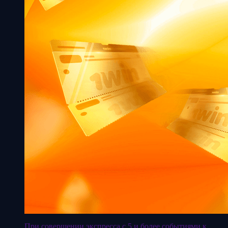
При совершении экспресса с 5 и более событиями к