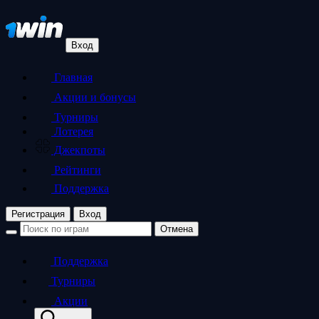
Вход
Главная
Акции и бонусы
Турниры
Лотерея
Джекпоты
Рейтинги
Поддержка
Регистрация
Вход
Отмена
Поддержка
Турниры
Акции