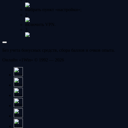
выбрать пункт «настройки»;
2
включить VPN.
3
Без учета бонусных средств, сбора баллов и очков опыта.
Онлайн «1Win» © 1992 — 2026