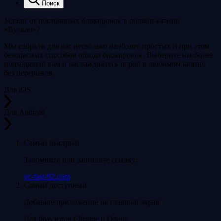
Поиск
Устали от постоянных блокировок в онлайн-казино
«Вулкан»?
Мы собрали для вас несколько наиболее простых и при этом
безопасных способов обхода блокировок. Выберите наиболее
подходящий вам и наслаждайтесь игрой в любимом казино
без перерывов.
Для iOS
Для Android
Самый быстрый
Запомните или запишите ссылку:
vc-fast-92.com
Самый доступный
Добавьте приложение на главный экран
Для браузеров Chrome и Opera: