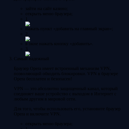
зайти на сайт казино;
открыть меню браузера;
1
нажать пункт «добавить на главный экран»;
2
в окне нажать кнопку «добавить».
3
Самый надежный
Браузер Opera имеет встроенный механизм VPN,
позволяющий обходить блокировки. VPN в браузере
Opera бесплатен и безопасен!
VPN — это абсолютно защищенный канал, который
соединяет ваше устройство с выходом в Интернет с
любым другим в мировой сети.
Для того, чтобы использовать его, установите браузер
Opera и включите VPN.
открыть меню браузера;
1