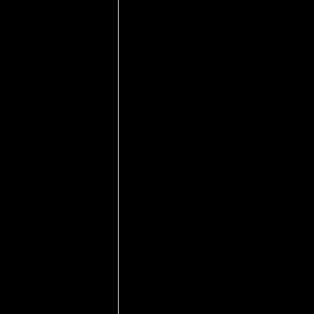
108 Heroes