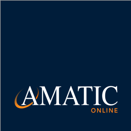
[object HTMLMetaElement]
пополнить счет