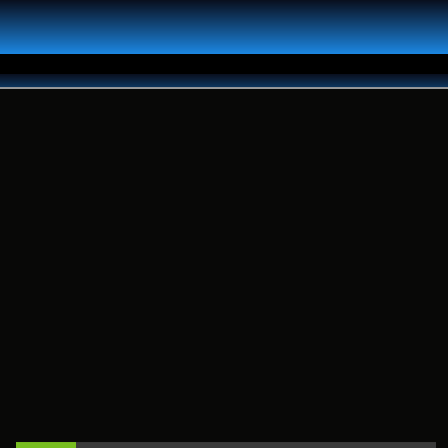
реальные деньги.