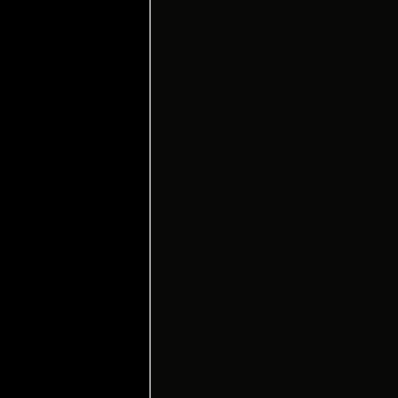
Blood Suckers 2