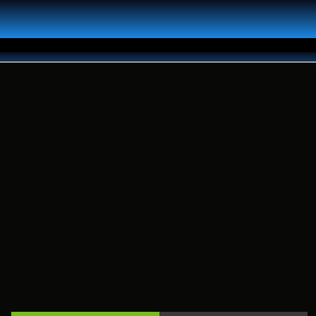
реальные деньги.