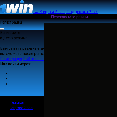
← В игровой зал
Поддержка 24/7
Вы играете в демо-режиме.
Переключите режим
и выигрывайте 
Регистрация
Вы играете
в демо режиме
Выигрывать реальные деньги
вы сможете после регистрации.
Регистрация
Войти на сайт
Или войти через:
Главная
Игровой зал
Blood Suckers 2