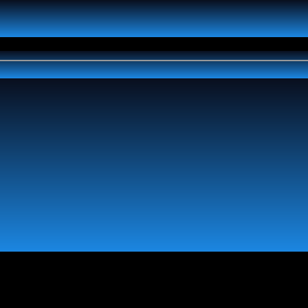
реальные деньги.