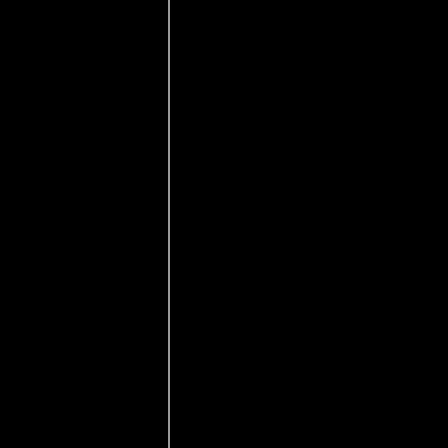
Sizzling Gems