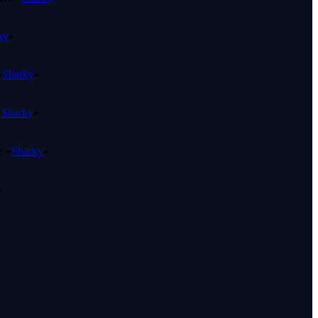
ky
»
«
Sharky
»
«
Sharky
»
е «
Sharky
»
»