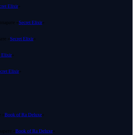
ret Elixir
»
ппарате «
Secret Elixir
»
ате «
Secret Elixir
»
 Elixir
»
cret Elixir
»
 «
Book of Ra Deluxe
»
арате «
Book of Ra Deluxe
»