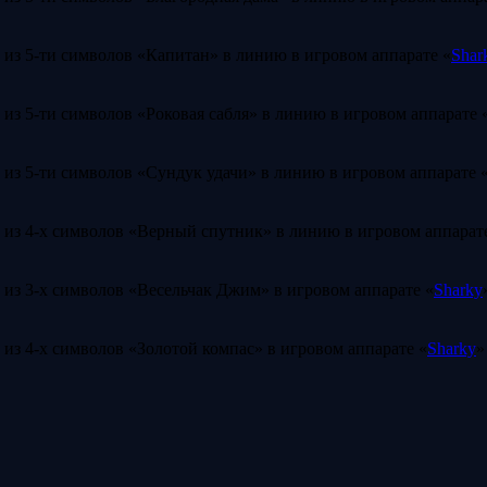
из 5-ти символов «Капитан» в линию в игровом аппарате «
Shar
з 5-ти символов «Роковая сабля» в линию в игровом аппарате 
из 5-ти символов «Сундук удачи» в линию в игровом аппарате 
из 4-х символов «Верный спутник» в линию в игровом аппарат
из 3-х символов «Весельчак Джим» в игровом аппарате «
Sharky
из 4-х символов «Золотой компас» в игровом аппарате «
Sharky
»