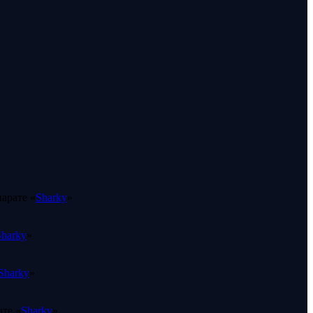
арате «
Sharky
»
Sharky
»
Sharky
»
те «
Sharky
»