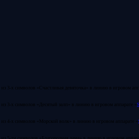
из 3-х символов «Счастливая девяточка» в линию в игровом апп
из 3-х символов «Десятый залп» в линию в игровом аппарате «
из 4-х символов «Морской волк» в линию в игровом аппарате «
из 5-ти символов «Благородная дама» в линию в игровом аппара