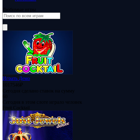
Любимые игры
Играть
Демо
1017546₽
Сегодня сделано ставок на сумму
60
Сегодня в этом слоте играло человек
Fruit Cocktail