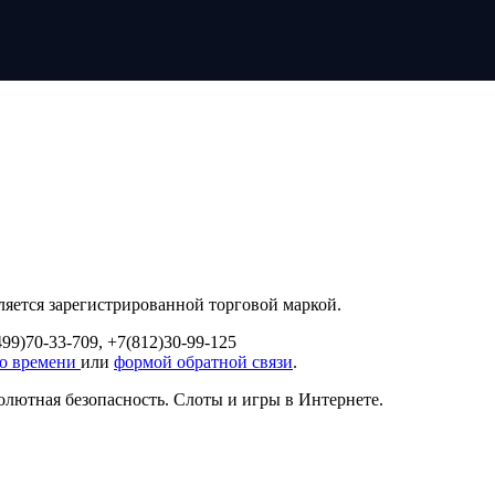
яется зарегистрированной торговой маркой.
99)70-33-709, +7(812)30-99-125
го времени
или
формой обратной связи
.
олютная безопасность. Слоты и игры в Интернете.