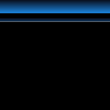
реальные деньги.