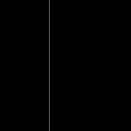
Book of Ra Deluxe