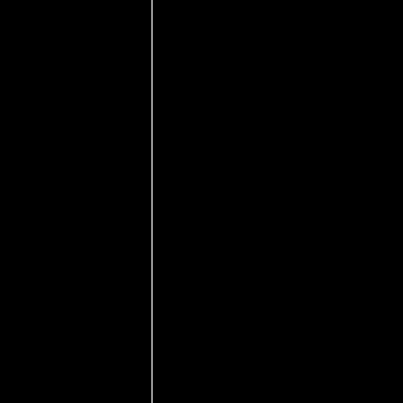
Vegas Hot 81