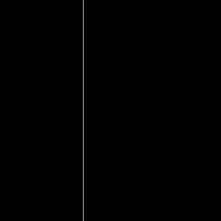
Justice League