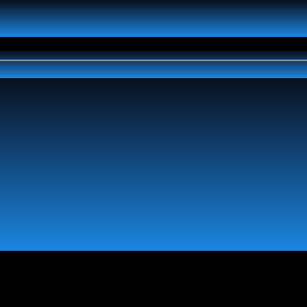
реальные деньги.