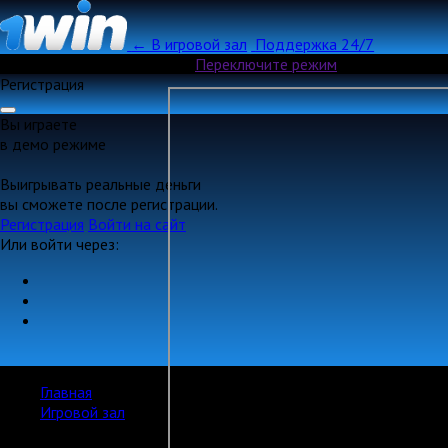
← В игровой зал
Поддержка 24/7
Вы играете в демо-режиме.
Переключите режим
и выигрывайте 
Регистрация
Вы играете
в демо режиме
Выигрывать реальные деньги
вы сможете после регистрации.
Регистрация
Войти на сайт
Или войти через:
Главная
Игровой зал
Victorious touch